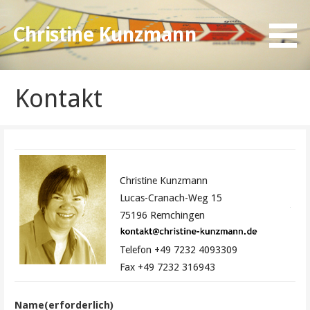
Zum
Inhalt
Christine Kunzmann
springen
Kontakt
Christine Kunzmann
Lucas-Cranach-Weg 15
75196 Remchingen
Telefon +49 7232 4093309
Fax +49 7232 316943
Name
(erforderlich)